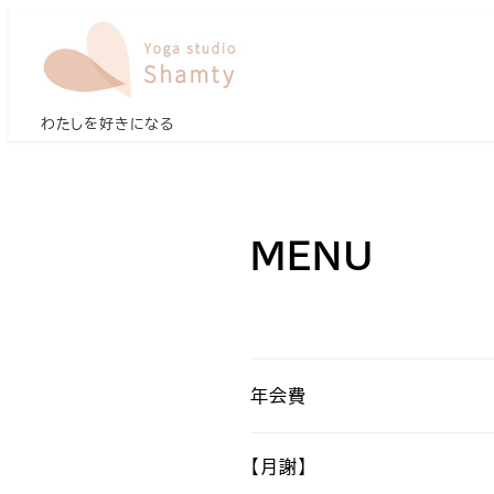
メ
イ
ン
コ
わたしを好きになる
ン
テ
ン
ツ
ＭＥＮＵ
へ
移
動
年会費
【月謝】