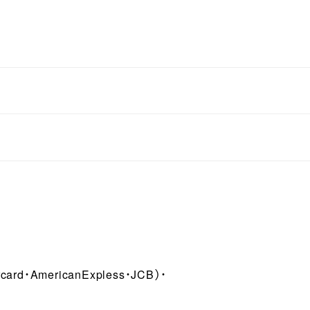
rd・AmericanExpless・JCB）・